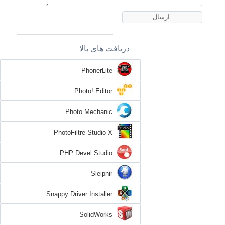
دریافت های بالا
PhonerLite
Photo! Editor
Photo Mechanic
PhotoFiltre Studio X
PHP Devel Studio
Sleipnir
Snappy Driver Installer
SolidWorks