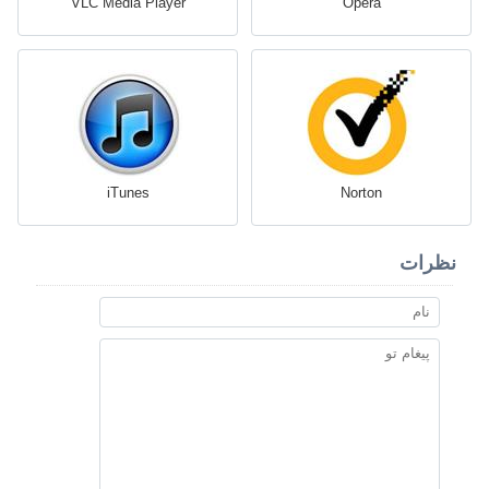
VLC Media Player
Opera
iTunes
Norton
نظرات