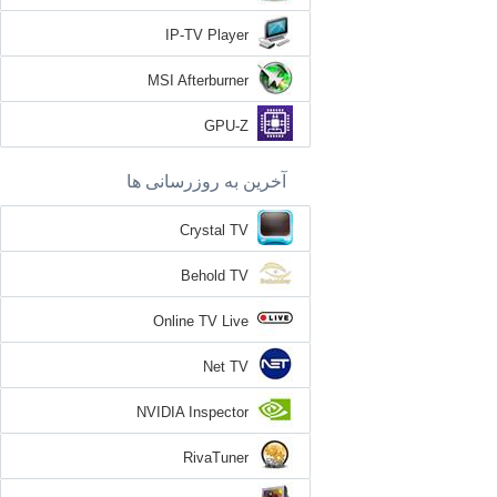
IP-TV Player
MSI Afterburner
GPU-Z
آخرین به روزرسانی ها
Crystal TV
Behold TV
Online TV Live
Net TV
NVIDIA Inspector
RivaTuner