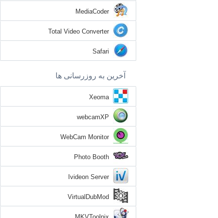
MediaCoder
Total Video Converter
Safari
آخرین به روزرسانی ها
Xeoma
webcamXP
WebCam Monitor
Photo Booth
Ivideon Server
VirtualDubMod
MKVToolnix