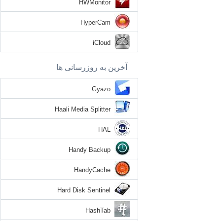
HWMonitor
HyperCam
iCloud
آخرین به روزرسانی ها
Gyazo
Haali Media Splitter
HAL
Handy Backup
HandyCache
Hard Disk Sentinel
HashTab